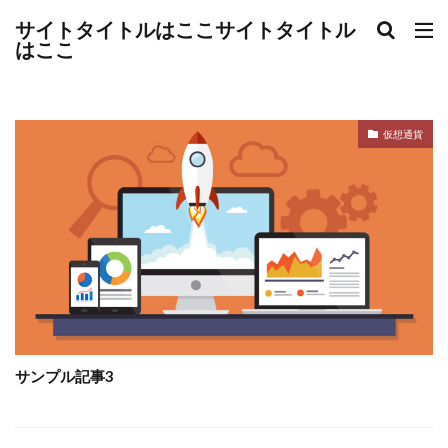
サイトタイトルはここサイトタイトル
はここ
仮想通貨
サンプル記事3