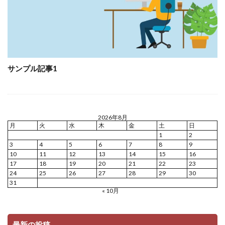
サンプル記事1
2026年8月
月
火
水
木
金
土
日
1
2
3
4
5
6
7
8
9
10
11
12
13
14
15
16
17
18
19
20
21
22
23
24
25
26
27
28
29
30
31
« 10月
最新の投稿